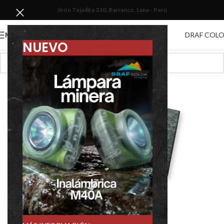
Jirón Tejadita 330, Barranco. Lima - Perú
DRAF COL
MENU
NUEVO