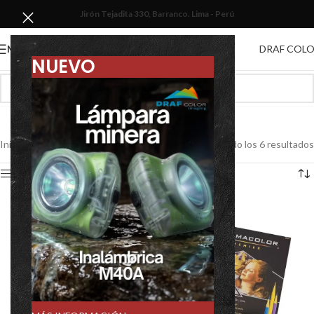
Jirón Tejadita 330, Barranco. Lima - Perú
DRAF COL
MENU
NUEVO
Lápices
Inicio
/
Artículos de Oficina
/
Lápices
Mostrando los 6 resultados
Show sidebar