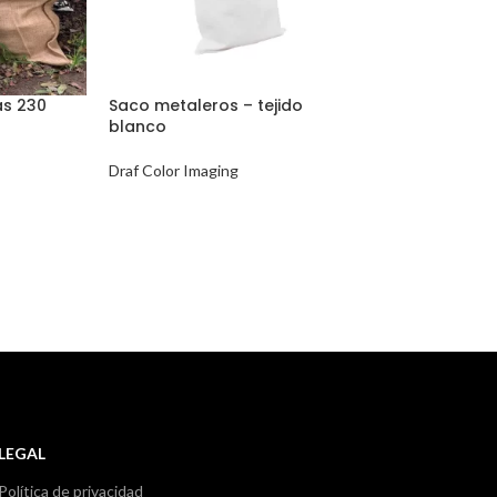
as 230
Saco metaleros – tejido
blanco
Draf Color Imaging
LEGAL
Política de privacidad