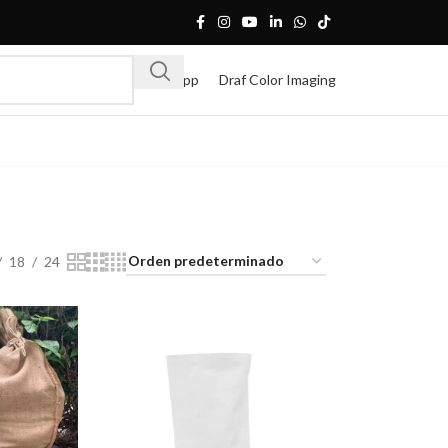
Whatsapp
Draf Color Imaging
18
24