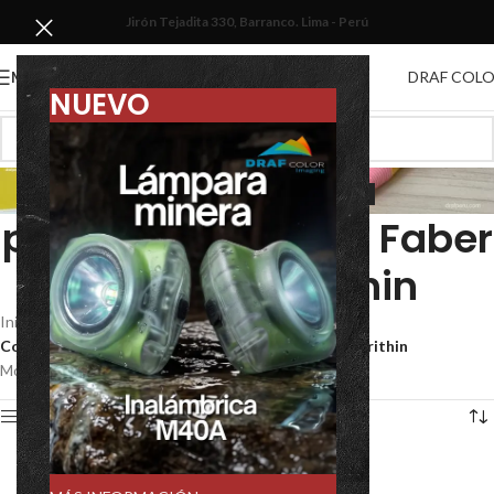
Jirón Tejadita 330, Barranco. Lima - Perú
DRAF COL
MENU
NUEVO
Colores línea
profesional marca Faber
Castell y Verithin
Inicio
/
Dibujo y mapeo
/
Colores línea profesional marca Faber Castell y Verithin
Mostrando el único resultado
Show sidebar