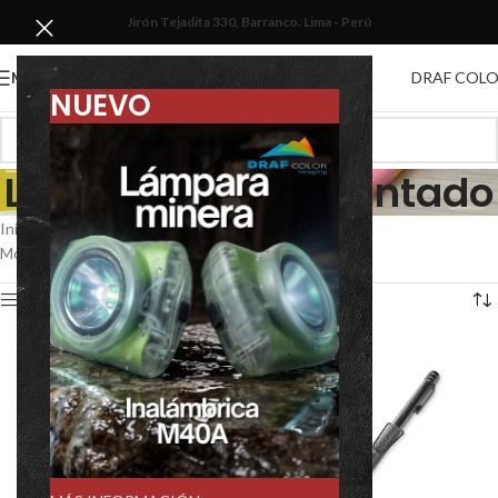
Jirón Tejadita 330, Barranco. Lima - Perú
DRAF COL
MENU
NUEVO
Lápiz rayador, Imantado
Inicio
/
Dibujo y mapeo
/
Lápiz rayador, Imantado
Mostrando los 3 resultados
Show sidebar