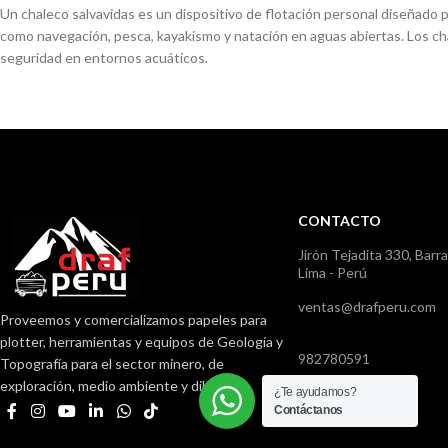
Un chaleco salvavidas es un dispositivo de flotación personal diseñado 
como navegación, pesca, kayakismo y natación en aguas abiertas. Los ch
seguridad en entornos acuáticos.
CONTACTO
Jirón Tejadita 330, Barr
Lima - Perú
ventas@drafperu.com
Proveemos y comercializamos papeles para
plotter, herramientas y equipos de Geología y
982780591
Topografía para el sector minero, de
exploración, medio ambiente y dibujo.
01) 782 3718
¿Te ayudamos?
Contáctanos