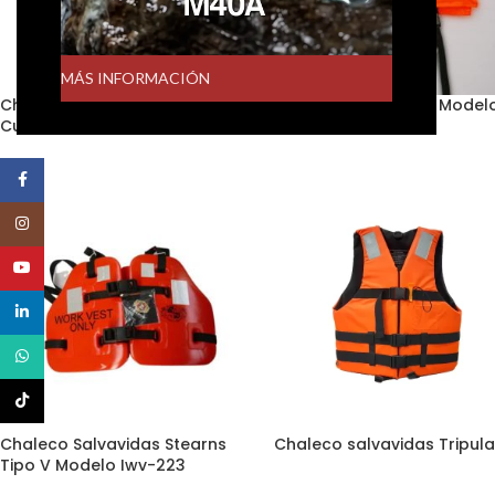
MÁS INFORMACIÓN
Chaleco Salvavidas Con
Chaleco Salvavidas Model
Cuello Modelo Es-1
ES-3
Facebook
Instagram
YouTube
linkedin
WhatsApp
TikTok
Chaleco Salvavidas Stearns
Chaleco salvavidas Tripul
Tipo V Modelo Iwv-223