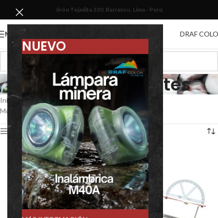
Jirón Tejadita 330, Barranco. Lima - Perú
DRAF COL
MENU
NUEVO
Brújulas colgantes
Inicio
/
Equipos de geología
/
Brújulas colgantes
Mostrando los 2 resultados
Show sidebar