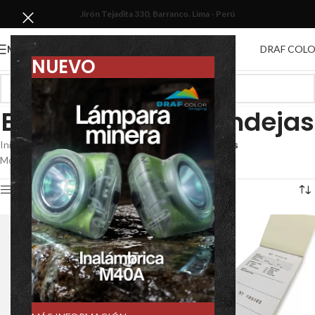
Jirón Tejadita 330, Barranco. Lima - Perú
DRAF COL
MENU
NUEVO
Etiquetas para bandejas
Inicio
/
Equipos de muestreo
/
Etiquetas para bandejas
Mostrando los 2 resultados
Show sidebar