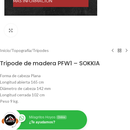
MÁS INFORMACIÓN
Click to enlarge
Inicio
/
Topografía
/
Trípodes
Trípode de madera PFW1 – SOKKIA
Forma de cabeza Plana
Longitud abierta 165 cm
Diámetro de cabeza 142 mm
Longitud cerrada 102 cm
Peso 9 kg.
Milagritos Hoyos
Online
¿Te ayudamos?