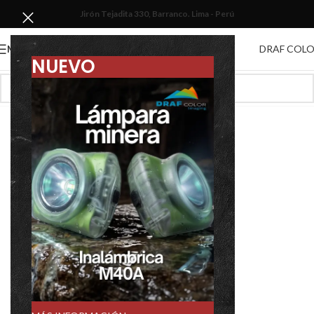
Jirón Tejadita 330, Barranco. Lima - Perú
DRAF COL
MENU
NUEVO