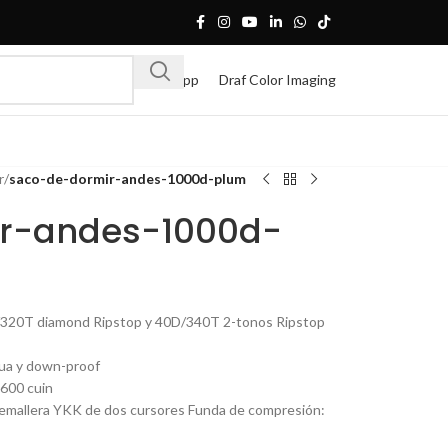
Whatsapp
Draf Color Imaging
r
/
saco-de-dormir-andes-1000d-plum
r-andes-1000d-
0D/320T diamond Ripstop y 40D/340T 2-tonos Ripstop
gua y down-proof
 600 cuin
emallera YKK de dos cursores Funda de compresión: