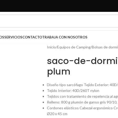
OS
SERVICIOS
CONTACTO
TRABAJA CON NOSOTROS
Inicio
/
Equipos de Camping
/
Bolsas de dormi
saco-de-dormi
plum
Diseño tipo sarcófago Tejido Exterior: 4
Tejido Interior: 40D/260T nylon
Tejidos con tratamiento de repelencia al a
Relleno: 800 g plumón de ganso gris 90/10,
Cordones elásticos Cabezal ergonómico Cr
Ø20 x 45 cm