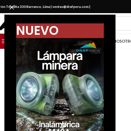
irón Tejadita 330 Barranco, Lima |
ventas@drafperu.com
|
NUEVO
CATEGORIAS
CATÁLOGO
MARCAS
NOSOTR