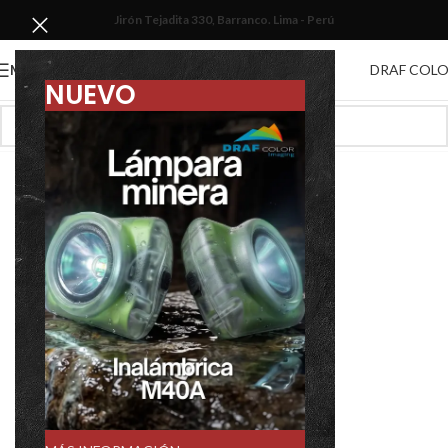
Jirón Tejadita 330, Barranco. Lima - Perú
DRAF COL
MENU
NUEVO