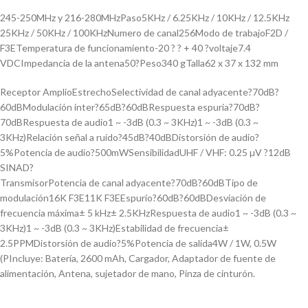
245-250MHz y 216-280MHzPaso5KHz / 6.25KHz / 10KHz / 12.5KHz
25KHz / 50KHz / 100KHzNumero de canal256Modo de trabajoF2D /
F3ETemperatura de funcionamiento-20 ? ? + 40 ?voltaje7.4
VDCImpedancia de la antena50?Peso340 gTalla62 x 37 x 132 mm
Receptor AmplioEstrechoSelectividad de canal adyacente?70dB?
60dBModulación inter?65dB?60dBRespuesta espuria?70dB?
70dBRespuesta de audio1 ~ -3dB (0.3 ~ 3KHz)1 ~ -3dB (0.3 ~
3KHz)Relación señal a ruido?45dB?40dBDistorsión de audio?
5%Potencia de audio?500mWSensibilidadUHF / VHF: 0.25 µV ?12dB
SINAD?
TransmisorPotencia de canal adyacente?70dB?60dBTipo de
modulación16K F3E11K F3EEspurio?60dB?60dBDesviación de
frecuencia máxima± 5 kHz± 2.5KHzRespuesta de audio1 ~ -3dB (0.3 ~
3KHz)1 ~ -3dB (0.3 ~ 3KHz)Estabilidad de frecuencia±
2.5PPMDistorsión de audio?5%Potencia de salida4W / 1W, 0.5W
(PIncluye: Batería, 2600 mAh, Cargador, Adaptador de fuente de
alimentación, Antena, sujetador de mano, Pinza de cinturón.