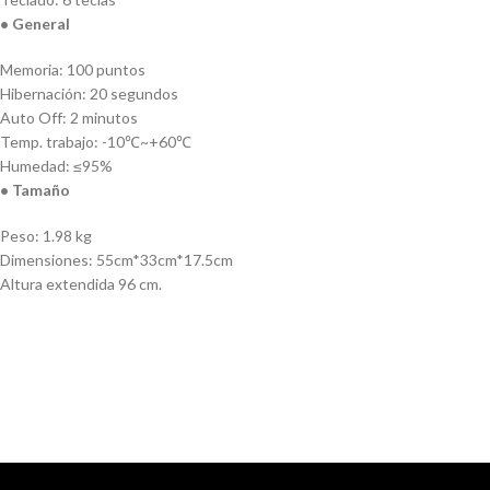
• General
Memoria: 100 puntos
Hibernación: 20 segundos
Auto Off: 2 minutos
Temp. trabajo: -10℃~+60℃
Humedad: ≤95%
• Tamaño
Peso: 1.98 kg
Dimensiones: 55cm*33cm*17.5cm
Altura extendida 96 cm.