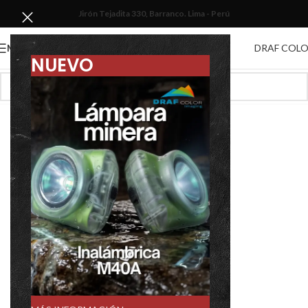
Jirón Tejadita 330, Barranco. Lima - Perú
DRAF COL
MENU
NUEVO