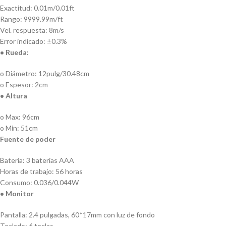
Exactitud: 0.01m/0.01ft
Rango: 9999.99m/ft
Vel. respuesta: 8m/s
Error indicado: ±0.3%
• Rueda:
o Diámetro: 12pulg/30.48cm
o Espesor: 2cm
• Altura
o Max: 96cm
o Min: 51cm
Fuente de poder
Batería: 3 baterías AAA
Horas de trabajo: 56 horas
Consumo: 0.036/0.044W
• Monitor
Pantalla: 2.4 pulgadas, 60*17mm con luz de fondo
Teclado: 6 teclas