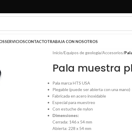
OS
SERVICIOS
CONTACTO
TRABAJA CON NOSOTROS
Inicio
/
Equipos de geología
/
Accesorios
/
Pal
Pala muestra p
Pala marca HTS USA
Plegable (puede ser abierta con una mano)
Fabricada en acero inoxidable
Especial para muestreo
Con estuche de nylon
Dimensiones:
Cerrada: 146 x 54 mm
Abierta: 228 x 54 mm