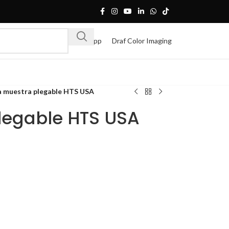
Whatsapp
Draf Color Imaging
a muestra plegable HTS USA
legable HTS USA