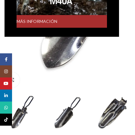
MÁS INFORMACIÓN
Facebook
Instagram
Click to enlarge
YouTube
linkedin
WhatsApp
TikTok