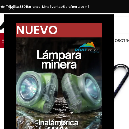
irón Tejadita 330 Barranco, Lima |
ventas@drafperu.com
|
NUEVO
CATEGORIAS
CATÁLOGO
MARCAS
NOSOTR