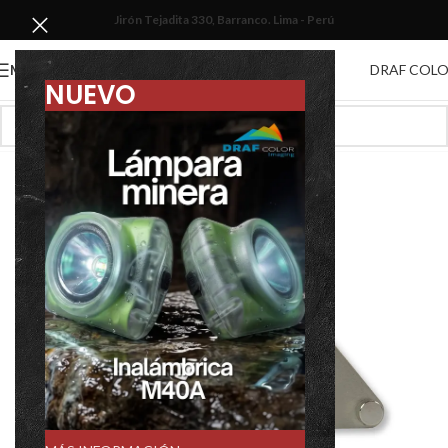
Jirón Tejadita 330, Barranco. Lima - Perú
DRAF COL
MENU
NUEVO