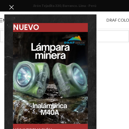
Jirón Tejadita 330, Barranco. Lima - Perú
DRAF COL
MENU
NUEVO