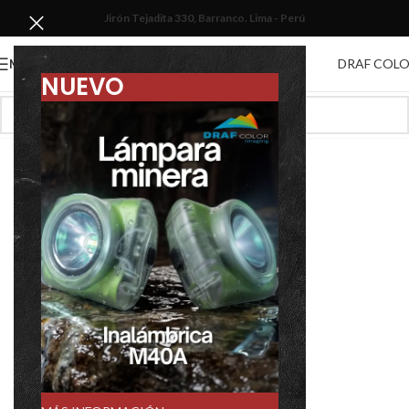
Jirón Tejadita 330, Barranco. Lima - Perú
DRAF COL
MENU
NUEVO