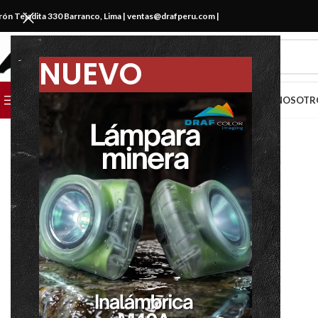
irón Tejadita 330 Barranco, Lima |
ventas@drafperu.com
|
NUEVO
CATEGORIAS
CATÁLOGO
MARCAS
NOSOTR