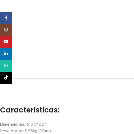
Facebook
Instagram
YouTube
linkedin
WhatsApp
TikTok
Características:
Dimensiones: 6″ x 3″ x 1″
Peso Aprox.: 0.45kg (1libra)