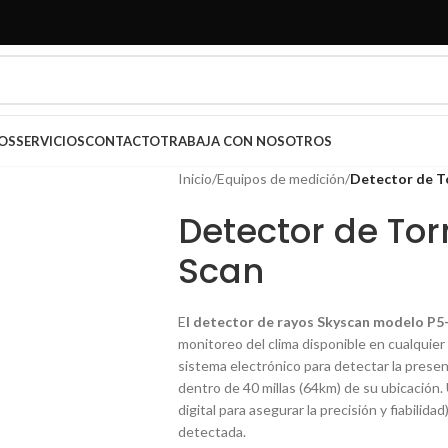
OS
SERVICIOS
CONTACTO
TRABAJA CON NOSOTROS
Inicio
/
Equipos de medición
/
Detector de T
Detector de To
Scan
E
l detector de rayos Skyscan modelo P5
monitoreo del clima disponible en cualquier
sistema electrónico para detectar la prese
dentro de 40 millas (64km) de su ubicación.
digital para asegurar la precisión y fiabilida
detectada.