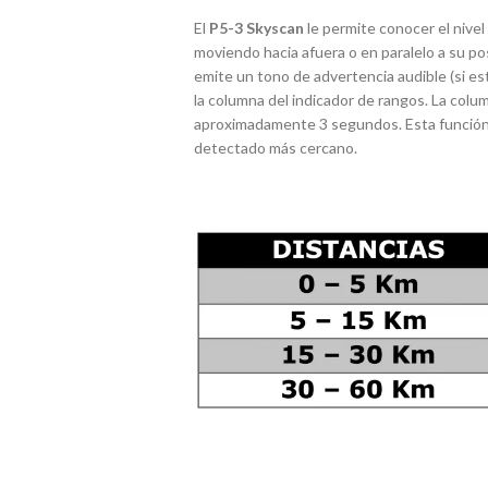
El
P5-3 Skyscan
le permite conocer el nivel
moviendo hacia afuera o en paralelo a su po
emite un tono de advertencia audible (si est
la columna del indicador de rangos. La co
aproximadamente 3 segundos. Esta función l
detectado más cercano.