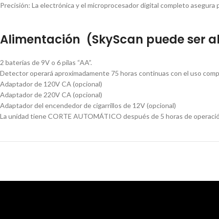
Precisión: La electrónica y el microprocesador digital completo asegura pr
Alimentación
(SkyScan puede ser al
2 baterías de 9V o 6 pilas “AA”.
Detector operará aproximadamente 75 horas continuas con el uso compl
Adaptador de 120V CA (opcional)
Adaptador de 220V CA (opcional)
Adaptador del encendedor de cigarrillos de 12V (opcional)
La unidad tiene CORTE AUTOMÁTICO después de 5 horas de operación co