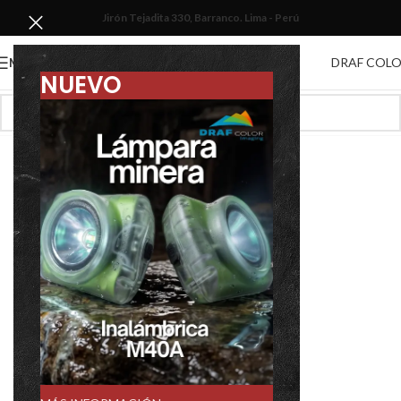
Jirón Tejadita 330, Barranco. Lima - Perú
DRAF COL
MENU
NUEVO