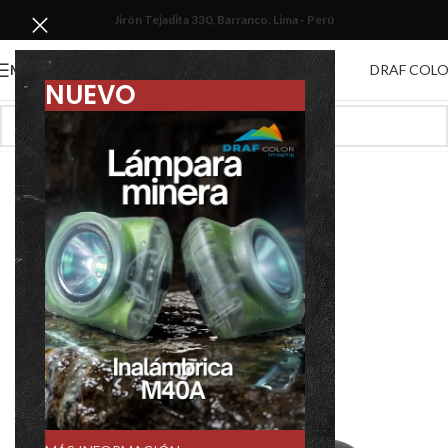
Jirón Tejadita 330, Barranco. Lima - Perú
DRAF COL
MENU
NUEVO