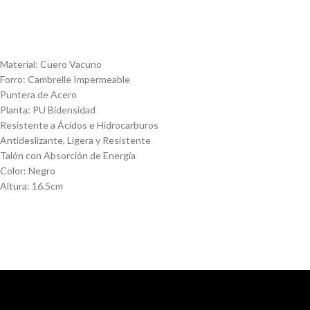
Material: Cuero Vacuno
Forro: Cambrelle Impermeable
Puntera de Acero
Planta: PU Bidensidad
Resistente a Ácidos e Hidrocarburos
Antideslizante, Ligera y Resistente
Talón con Absorción de Energía
Color: Negro
Altura: 16.5cm