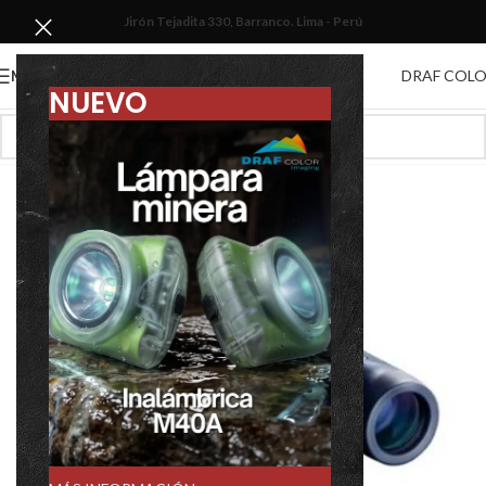
Jirón Tejadita 330, Barranco. Lima - Perú
DRAF COL
MENU
NUEVO