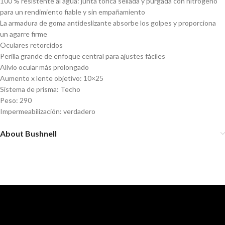
100 % resistente al agua: junta tórica sellada y purgada con nitrógeno
para un rendimiento fiable y sin empañamiento
La armadura de goma antideslizante absorbe los golpes y proporciona
un agarre firme
Oculares retorcidos
Perilla grande de enfoque central para ajustes fáciles
Alivio ocular más prolongado
Aumento x lente objetivo: 10×25
Sistema de prisma: Techo
Peso: 290
Impermeabilización: verdadero
About Bushnell